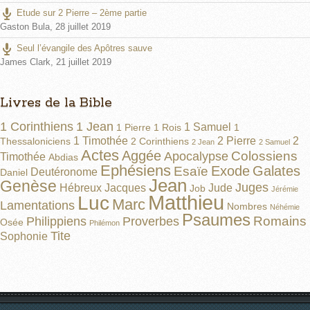
Etude sur 2 Pierre – 2ème partie
Gaston Bula
,
28 juillet 2019
Seul l’évangile des Apôtres sauve
James Clark
,
21 juillet 2019
Livres de la Bible
1 Corinthiens
1 Jean
1 Samuel
1 Pierre
1 Rois
1
1 Timothée
2 Pierre
2
Thessaloniciens
2 Corinthiens
2 Jean
2 Samuel
Actes
Aggée
Colossiens
Apocalypse
Timothée
Abdias
Ephésiens
Exode
Galates
Esaïe
Deutéronome
Daniel
Jean
Genèse
Juges
Hébreux
Jacques
Jude
Job
Jérémie
Matthieu
Luc
Marc
Lamentations
Nombres
Néhémie
Psaumes
Romains
Philippiens
Proverbes
Osée
Philémon
Tite
Sophonie