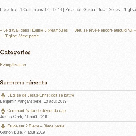
l
u
e
Bible Text: 1 Corinthiens 12 : 12-14 | Preacher: Gaston Bula | Series: L’Eglise
a
t
t
y
e
t
i
n
« Le travail dans l’Eglise 3 préambules
Dieu se révèle encore aujourd’hui »
– L’Eglise 3ème partie
g
s
Catégories
Evangélisation
Sermons récents
L’Eglise de Jésus-Christ doit se battre
Benjamin Vangansbeke
,
18 août 2019
Comment éviter de dévier du cap
James Clark
,
11 août 2019
Etude sur 2 Pierre – 3ème partie
Gaston Bula
,
4 août 2019