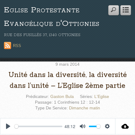
Eglise Protestante
Evangélique d'Ottignies
RUE DES FUSILLÉS 37, 1340 OTTIGNIES
RSS
9 mars 2014
Unité dans la diversité, la diversité
dans l’unité – L’Eglise 2ème partie
Prédicateur:
Gaston Bula
Séries:
L'Eglise
Passage:
1 Corinthiens 12 : 12-14
Type De Service:
Dimanche matin
48:12
P
M
S