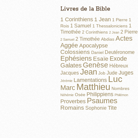
Livres de la Bible
1 Corinthiens
1 Jean
1 Pierre
1
1 Samuel
1
Rois
1 Thessaloniciens
Timothée
2 Pierre
2 Corinthiens
2 Jean
Actes
2 Timothée
Abdias
2 Samuel
Aggée
Apocalypse
Colossiens
Deutéronome
Daniel
Ephésiens
Exode
Esaïe
Genèse
Galates
Hébreux
Jean
Juges
Jacques
Jude
Job
Luc
Lamentations
Jérémie
Matthieu
Marc
Nombres
Philippiens
Osée
Néhémie
Philémon
Psaumes
Proverbes
Romains
Tite
Sophonie