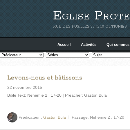
Eglise Prote
RUE DES FUSILLÉS 37, 1340 OTTIGNIES
Accueil
Activités
Qui sommes
Levons-nous et bâtissons
22 novembre 2015
Bible Text: Néhémie 2 : 17-20 | Preacher: Gaston Bula
Prédicateur :
Gaston Bula
Passage:
Néhémie 2 : 17-20