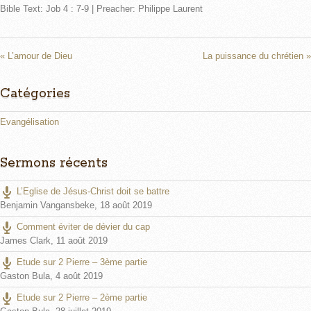
Bible Text: Job 4 : 7-9
| Preacher: Philippe Laurent
a
t
t
y
e
t
i
n
« L’amour de Dieu
La puissance du chrétien »
g
s
Catégories
Evangélisation
Sermons récents
L’Eglise de Jésus-Christ doit se battre
Benjamin Vangansbeke
,
18 août 2019
Comment éviter de dévier du cap
James Clark
,
11 août 2019
Etude sur 2 Pierre – 3ème partie
Gaston Bula
,
4 août 2019
Etude sur 2 Pierre – 2ème partie