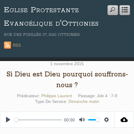
Eglise Protestante
Evangélique d'Ottignies
RUE DES FUSILLÉS 37, 1340 OTTIGNIES
RSS
1 novembre 2015
Si Dieu est Dieu pourquoi souffrons-
nous ?
Prédicateur:
Philippe Laurent
Passage:
Job 4 : 7-9
Type De Service:
Dimanche matin
00:00
P
M
S
l
u
e