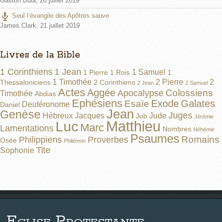
Gaston Bula
,
28 juillet 2019
Seul l’évangile des Apôtres sauve
James Clark
,
21 juillet 2019
Livres de la Bible
1 Corinthiens
1 Jean
1 Samuel
1 Pierre
1 Rois
1
1 Timothée
2 Pierre
2
Thessaloniciens
2 Corinthiens
2 Jean
2 Samuel
Actes
Aggée
Colossiens
Apocalypse
Timothée
Abdias
Ephésiens
Exode
Galates
Esaïe
Deutéronome
Daniel
Jean
Genèse
Juges
Hébreux
Jacques
Jude
Job
Jérémie
Matthieu
Luc
Marc
Lamentations
Nombres
Néhémie
Psaumes
Romains
Philippiens
Proverbes
Osée
Philémon
Tite
Sophonie
Eglise Protestante