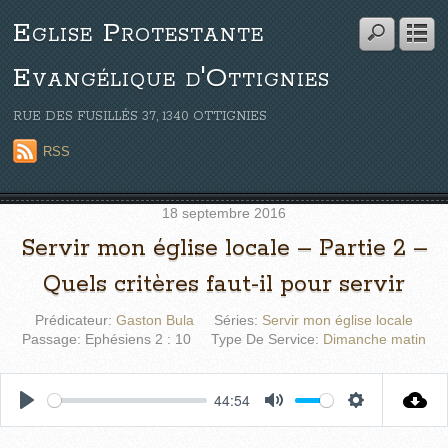
Eglise Protestante
Evangélique d'Ottignies
RUE DES FUSILLÉS 37, 1340 OTTIGNIES
RSS
18 septembre 2016
Servir mon église locale – Partie 2 –
Quels critères faut-il pour servir
Prédicateur:
Gaston Bula
Séries:
Servir mon église locale
Passage:
Ephésiens 2 : 10
Type De Service:
Dimanche matin
44:54
P
M
S
l
u
e