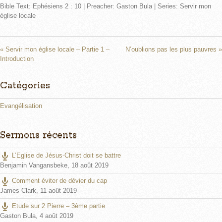
Bible Text: Ephésiens 2 : 10 | Preacher: Gaston Bula | Series: Servir mon
a
t
t
église locale
y
e
t
i
n
« Servir mon église locale – Partie 1 –
N’oublions pas les plus pauvres »
g
Introduction
s
Catégories
Evangélisation
Sermons récents
L’Eglise de Jésus-Christ doit se battre
Benjamin Vangansbeke
,
18 août 2019
Comment éviter de dévier du cap
James Clark
,
11 août 2019
Etude sur 2 Pierre – 3ème partie
Gaston Bula
,
4 août 2019