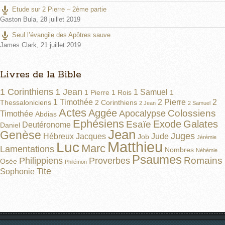
Etude sur 2 Pierre – 2ème partie
Gaston Bula
,
28 juillet 2019
Seul l’évangile des Apôtres sauve
James Clark
,
21 juillet 2019
Livres de la Bible
1 Corinthiens
1 Jean
1 Samuel
1 Pierre
1 Rois
1
1 Timothée
2 Pierre
2
Thessaloniciens
2 Corinthiens
2 Jean
2 Samuel
Actes
Aggée
Colossiens
Apocalypse
Timothée
Abdias
Ephésiens
Exode
Galates
Esaïe
Deutéronome
Daniel
Jean
Genèse
Juges
Hébreux
Jacques
Jude
Job
Jérémie
Matthieu
Luc
Marc
Lamentations
Nombres
Néhémie
Psaumes
Romains
Philippiens
Proverbes
Osée
Philémon
Tite
Sophonie