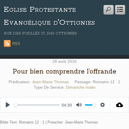
Eglise Protestante
Evangélique d'Ottignies
RUE DES FUSILLÉS 37, 1340 OTTIGNIES
RSS
28 août 2016
Pour bien comprendre l’offrande
Prédicateur:
Jean-Marie Thomas
Passage:
Romains 12 : 1
Type De Service:
Dimanche matin
54:30
P
M
S
l
u
e
Bible Text: Romains 12 : 1 | Preacher: Jean-Marie Thomas
a
t
t