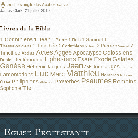
Seul l’évangile des Apôtres sauve
James Clark
,
21 juillet 2019
Livres de la Bible
1 Corinthiens
1 Jean
1 Samuel
1 Pierre
1 Rois
1
1 Timothée
2 Pierre
2
Thessaloniciens
2 Corinthiens
2 Jean
2 Samuel
Actes
Aggée
Colossiens
Apocalypse
Timothée
Abdias
Ephésiens
Exode
Galates
Esaïe
Deutéronome
Daniel
Jean
Genèse
Juges
Hébreux
Jacques
Jude
Job
Jérémie
Matthieu
Luc
Marc
Lamentations
Nombres
Néhémie
Psaumes
Romains
Philippiens
Proverbes
Osée
Philémon
Tite
Sophonie
Eglise Protestante