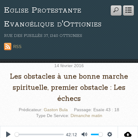
Eglise Protestante
Evangélique d'Ottignies
RUE DES FUSILLÉS 37, 1340 OTTIGNIES
RSS
14 février 2016
Les obstacles à une bonne marche
spirituelle, premier obstacle : Les
échecs
Prédicateur:
Gaston Bula
Passage:
Esaïe 43 : 18
Type De Service:
Dimanche matin
42:12