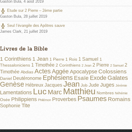
Gaston Bula
,
4 août 2019
Etude sur 2 Pierre – 2ème partie
Gaston Bula
,
28 juillet 2019
Seul l’évangile des Apôtres sauve
James Clark
,
21 juillet 2019
Livres de la Bible
1 Corinthiens
1 Jean
1 Samuel
1 Pierre
1 Rois
1
1 Timothée
2 Pierre
2
Thessaloniciens
2 Corinthiens
2 Jean
2 Samuel
Actes
Aggée
Colossiens
Apocalypse
Timothée
Abdias
Ephésiens
Exode
Galates
Esaïe
Deutéronome
Daniel
Jean
Genèse
Juges
Hébreux
Jacques
Jude
Job
Jérémie
Matthieu
Luc
Marc
Lamentations
Nombres
Néhémie
Psaumes
Romains
Philippiens
Proverbes
Osée
Philémon
Tite
Sophonie