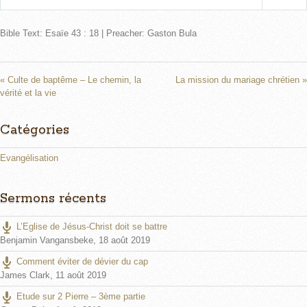
P
M
S
l
u
e
Bible Text: Esaïe 43 : 18 | Preacher: Gaston Bula
a
t
t
y
e
t
i
n
« Culte de baptême – Le chemin, la
La mission du mariage chrétien »
vérité et la vie
g
s
Catégories
Evangélisation
Sermons récents
L’Eglise de Jésus-Christ doit se battre
Benjamin Vangansbeke
,
18 août 2019
Comment éviter de dévier du cap
James Clark
,
11 août 2019
Etude sur 2 Pierre – 3ème partie