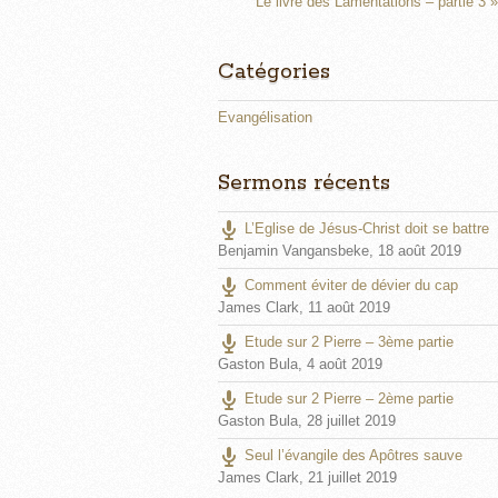
n
Le livre des Lamentations – partie 3 »
g
s
Catégories
Evangélisation
Sermons récents
L’Eglise de Jésus-Christ doit se battre
Benjamin Vangansbeke
,
18 août 2019
Comment éviter de dévier du cap
James Clark
,
11 août 2019
Etude sur 2 Pierre – 3ème partie
Gaston Bula
,
4 août 2019
Etude sur 2 Pierre – 2ème partie
Gaston Bula
,
28 juillet 2019
Seul l’évangile des Apôtres sauve
James Clark
,
21 juillet 2019