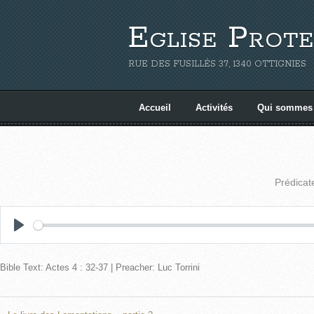
Eglise Prote
RUE DES FUSILLÉS 37, 1340 OTTIGNIES
Accueil
Activités
Qui sommes
Prédicat
P
l
Bible Text: Actes 4 : 32-37 | Preacher: Luc Torrini
a
y