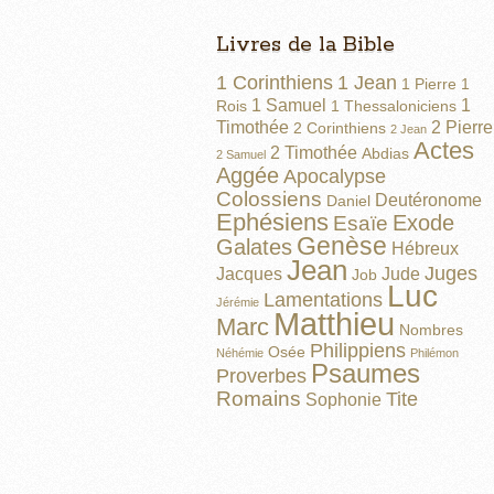
Livres de la Bible
1 Corinthiens
1 Jean
1 Pierre
1
1 Samuel
1
Rois
1 Thessaloniciens
Timothée
2 Pierre
2 Corinthiens
2 Jean
Actes
2 Timothée
Abdias
2 Samuel
Aggée
Apocalypse
Colossiens
Deutéronome
Daniel
Ephésiens
Exode
Esaïe
Genèse
Galates
Hébreux
Jean
Juges
Jacques
Jude
Job
Luc
Lamentations
Jérémie
Matthieu
Marc
Nombres
Philippiens
Osée
Néhémie
Philémon
Psaumes
Proverbes
Romains
Tite
Sophonie