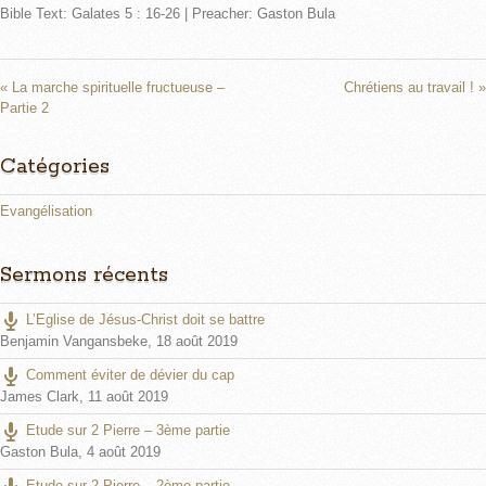
Bible Text: Galates 5 : 16-26 | Preacher: Gaston Bula
a
t
t
y
e
t
i
n
« La marche spirituelle fructueuse –
Chrétiens au travail ! »
Partie 2
g
s
Catégories
Evangélisation
Sermons récents
L’Eglise de Jésus-Christ doit se battre
Benjamin Vangansbeke
,
18 août 2019
Comment éviter de dévier du cap
James Clark
,
11 août 2019
Etude sur 2 Pierre – 3ème partie
Gaston Bula
,
4 août 2019
Etude sur 2 Pierre – 2ème partie