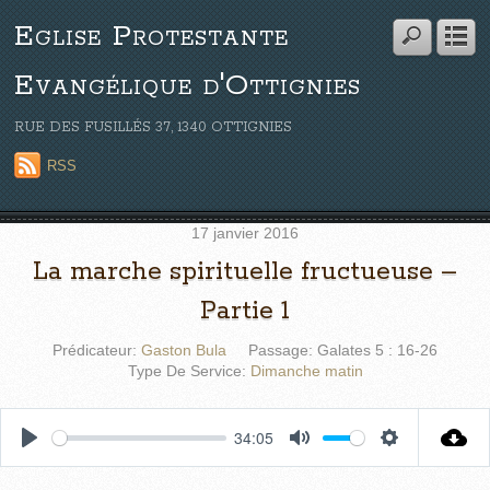
Eglise Protestante
Evangélique d'Ottignies
RUE DES FUSILLÉS 37, 1340 OTTIGNIES
RSS
17 janvier 2016
La marche spirituelle fructueuse –
Partie 1
Prédicateur:
Gaston Bula
Passage:
Galates 5 : 16-26
Type De Service:
Dimanche matin
34:05
P
M
S
l
u
e