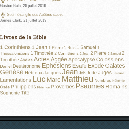
Gaston Bula
,
28 juillet 2019
Seul l’évangile des Apôtres sauve
James Clark
,
21 juillet 2019
Livres de la Bible
1 Corinthiens
1 Jean
1 Samuel
1 Pierre
1 Rois
1
1 Timothée
2 Pierre
2
Thessaloniciens
2 Corinthiens
2 Jean
2 Samuel
Actes
Aggée
Colossiens
Apocalypse
Timothée
Abdias
Ephésiens
Exode
Galates
Esaïe
Deutéronome
Daniel
Jean
Genèse
Juges
Hébreux
Jacques
Jude
Job
Jérémie
Matthieu
Luc
Marc
Lamentations
Nombres
Néhémie
Psaumes
Romains
Philippiens
Proverbes
Osée
Philémon
Tite
Sophonie