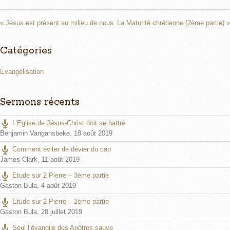
y
e
t
i
n
« Jésus est présent au milieu de nous
La Maturité chrétienne (2ème partie) »
g
s
Catégories
Evangélisation
Sermons récents
L’Eglise de Jésus-Christ doit se battre
Benjamin Vangansbeke
,
18 août 2019
Comment éviter de dévier du cap
James Clark
,
11 août 2019
Etude sur 2 Pierre – 3ème partie
Gaston Bula
,
4 août 2019
Etude sur 2 Pierre – 2ème partie
Gaston Bula
,
28 juillet 2019
Seul l’évangile des Apôtres sauve