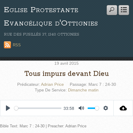
Eglise Protestante
Evangélique d'Ottignies
RUE DES FUSILLÉS 37, 1340 OTTIGNIES
RSS
19 avril 2015
Tous impurs devant Dieu
Prédicateur:
Adrian Price
Passage:
Marc 7 : 24-30
Type De Service:
Dimanche matin
33:58
P
M
S
l
u
e
Bible Text: Marc 7 : 24-30 | Preacher: Adrian Price
a
t
t