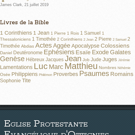
James Clark
,
21 juillet 2019
Livres de la Bible
1 Corinthiens
1 Jean
1 Samuel
1 Pierre
1 Rois
1
1 Timothée
2 Pierre
2
Thessaloniciens
2 Corinthiens
2 Jean
2 Samuel
Actes
Aggée
Colossiens
Apocalypse
Timothée
Abdias
Ephésiens
Exode
Galates
Esaïe
Deutéronome
Daniel
Jean
Genèse
Juges
Hébreux
Jacques
Jude
Job
Jérémie
Matthieu
Luc
Marc
Lamentations
Nombres
Néhémie
Psaumes
Romains
Philippiens
Proverbes
Osée
Philémon
Tite
Sophonie
Eglise Protestante
Evangélique d'Ottignies