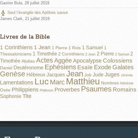
Gaston Bula
,
28 juillet 2019
Seul l’évangile des Apôtres sauve
James Clark
,
21 juillet 2019
Livres de la Bible
1 Corinthiens
1 Jean
1 Samuel
1 Pierre
1 Rois
1
1 Timothée
2 Pierre
2
Thessaloniciens
2 Corinthiens
2 Jean
2 Samuel
Actes
Aggée
Colossiens
Apocalypse
Timothée
Abdias
Ephésiens
Exode
Galates
Esaïe
Deutéronome
Daniel
Jean
Genèse
Juges
Hébreux
Jacques
Jude
Job
Jérémie
Matthieu
Luc
Marc
Lamentations
Nombres
Néhémie
Psaumes
Romains
Philippiens
Proverbes
Osée
Philémon
Tite
Sophonie