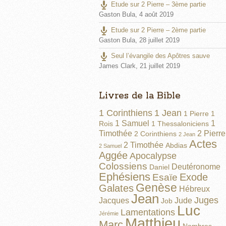
Etude sur 2 Pierre – 3ème partie
Gaston Bula
,
4 août 2019
Etude sur 2 Pierre – 2ème partie
Gaston Bula
,
28 juillet 2019
Seul l’évangile des Apôtres sauve
James Clark
,
21 juillet 2019
Livres de la Bible
1 Corinthiens
1 Jean
1 Pierre
1
1 Samuel
1
Rois
1 Thessaloniciens
Timothée
2 Pierre
2 Corinthiens
2 Jean
Actes
2 Timothée
Abdias
2 Samuel
Aggée
Apocalypse
Colossiens
Deutéronome
Daniel
Ephésiens
Exode
Esaïe
Genèse
Galates
Hébreux
Jean
Juges
Jacques
Jude
Job
Luc
Lamentations
Jérémie
Matthieu
Marc