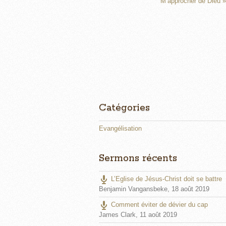
n
M’approcher de Dieu »
g
s
Catégories
Evangélisation
Sermons récents
L’Eglise de Jésus-Christ doit se battre
Benjamin Vangansbeke
,
18 août 2019
Comment éviter de dévier du cap
James Clark
,
11 août 2019