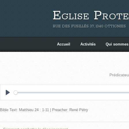
Eglise Prote
RUE DES FUSILLÉS 37, 1340 OTTIGNIES
Accueil
Activités
Qui sommes
Prédicateu
P
l
Bible Text: Matthieu 24 : 1-11 | Preacher: René Pétry
a
y