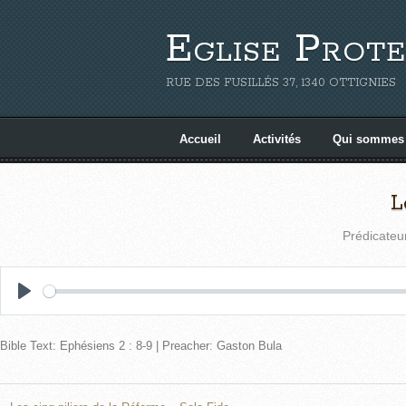
Eglise Prote
RUE DES FUSILLÉS 37, 1340 OTTIGNIES
Accueil
Activités
Qui sommes
L
Prédicateu
P
l
Bible Text: Ephésiens 2 : 8-9 | Preacher: Gaston Bula
a
y