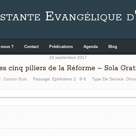
stante Evangélique d
 nous ?
Contact
Prédications
Agenda
Blog
24 septembre 2017
es cinq piliers de la Réforme – Sola Grat
r:
Gaston Bula
Passage:
Ephésiens 2 : 8-9
Type De Service:
Dima