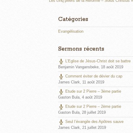
n
Les cinq piliers de la Réforme – Solus Christus »
g
s
Catégories
Evangélisation
Sermons récents
L’Eglise de Jésus-Christ doit se battre
Benjamin Vangansbeke
,
18 août 2019
Comment éviter de dévier du cap
James Clark
,
11 août 2019
Etude sur 2 Pierre – 3ème partie
Gaston Bula
,
4 août 2019
Etude sur 2 Pierre – 2ème partie
Gaston Bula
,
28 juillet 2019
Seul l’évangile des Apôtres sauve
James Clark
,
21 juillet 2019