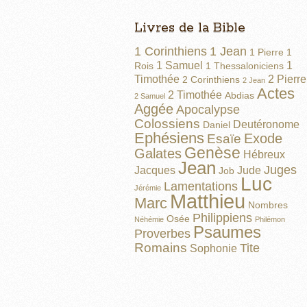
Livres de la Bible
1 Corinthiens
1 Jean
1 Pierre
1
1 Samuel
1
Rois
1 Thessaloniciens
Timothée
2 Pierre
2 Corinthiens
2 Jean
Actes
2 Timothée
Abdias
2 Samuel
Aggée
Apocalypse
Colossiens
Deutéronome
Daniel
Ephésiens
Exode
Esaïe
Genèse
Galates
Hébreux
Jean
Juges
Jacques
Jude
Job
Luc
Lamentations
Jérémie
Matthieu
Marc
Nombres
Philippiens
Osée
Néhémie
Philémon
Psaumes
Proverbes
Romains
Tite
Sophonie