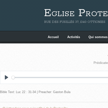
Eglise Prote
RUE DES FUSILLÉS 37, 1340 OTTIGNIES
Accueil
Activités
Qui sommes
Prédicate
P
l
Bible Text: Luc 22 : 31-34 | Preacher: Gaston Bula
a
y