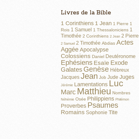
Livres de la Bible
1 Corinthiens
1 Jean
1 Pierre
1
1 Samuel
1
Rois
1 Thessaloniciens
Timothée
2 Pierre
2 Corinthiens
2 Jean
Actes
2 Timothée
Abdias
2 Samuel
Aggée
Apocalypse
Colossiens
Deutéronome
Daniel
Ephésiens
Exode
Esaïe
Genèse
Galates
Hébreux
Jean
Juges
Jacques
Jude
Job
Luc
Lamentations
Jérémie
Matthieu
Marc
Nombres
Philippiens
Osée
Néhémie
Philémon
Psaumes
Proverbes
Romains
Tite
Sophonie