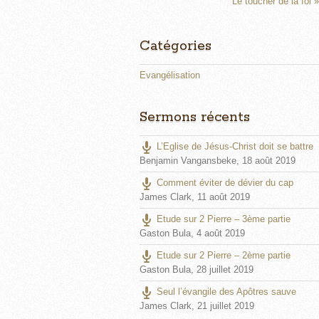
n
Le toucher de la foi »
g
s
Catégories
Evangélisation
Sermons récents
L’Eglise de Jésus-Christ doit se battre
Benjamin Vangansbeke
,
18 août 2019
Comment éviter de dévier du cap
James Clark
,
11 août 2019
Etude sur 2 Pierre – 3ème partie
Gaston Bula
,
4 août 2019
Etude sur 2 Pierre – 2ème partie
Gaston Bula
,
28 juillet 2019
Seul l’évangile des Apôtres sauve
James Clark
,
21 juillet 2019