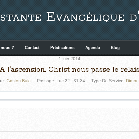
stante Evangélique d
 nous ?
Contact
Prédications
Agenda
Blog
1 juin 2014
A l’ascension, Christ nous passe le relai
ur:
Gaston Bula
Passage:
Luc 22 : 31-34
Type De Service:
Diman